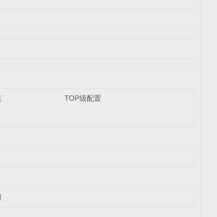
值
TOP级配置
闻