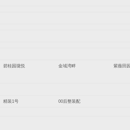
碧桂园珑悦
金域湾畔
紫薇田
目
精装1号
00后整装配