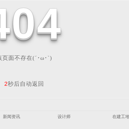
4
0
4
该页面不存在(´･ω･`)
2
秒后自动返回
新闻资讯
设计师
在建工