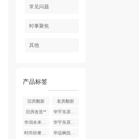
常见问题
时事聚焦
其他
产品标签
旧房翻新
老房翻新
旧房改造**
华宇东原阅境13-1-1801室，木门安装自检
华润未来城市DK6 4-2-601室，竣工验收
华宇东原阅境1-201室，水电验收
时尚轻奢家装
华远枫悦精装修