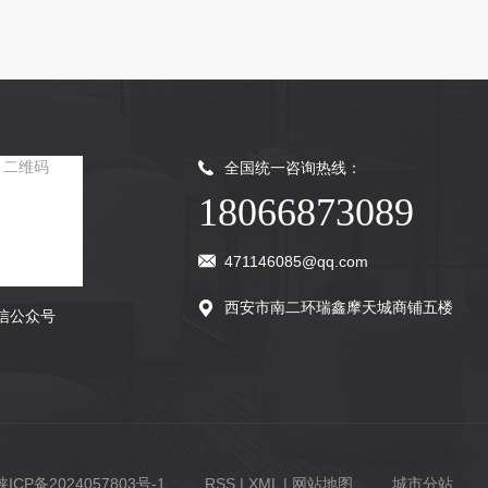
全国统一咨询热线：
18066873089
471146085@qq.com
西安市南二环瑞鑫摩天城商铺五楼
信公众号
陕ICP备2024057803号-1
RSS
|
XML
|
网站地图
城市分站