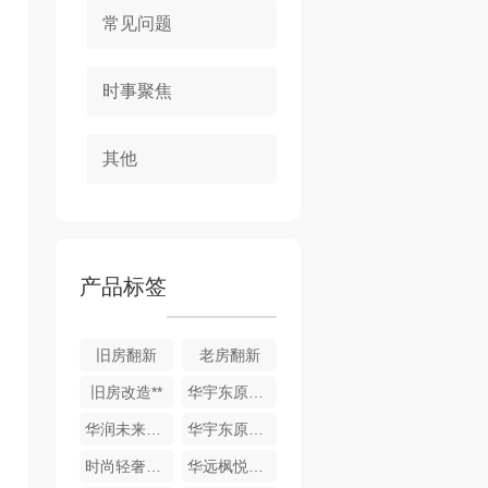
常见问题
时事聚焦
其他
产品标签
旧房翻新
老房翻新
旧房改造**
华宇东原阅境13-1-1801室，木门安装自检
华润未来城市DK6 4-2-601室，竣工验收
华宇东原阅境1-201室，水电验收
时尚轻奢家装
华远枫悦精装修